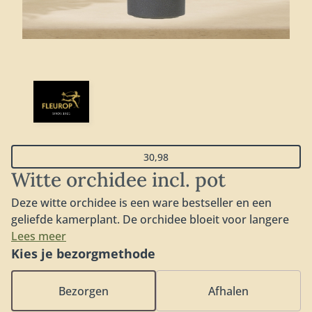
30,98
Witte orchidee incl. pot
Deze witte orchidee is een ware bestseller en een
geliefde kamerplant. De orchidee bloeit voor langere
tijd en gaat, met de juiste verzorging en een dosis
Lees meer
liefde, jarenlang mee. Inclusief pot (deze kan afwijken
Kies je bezorgmethode
van de getoonde pot op de foto).
Bezorgen
Afhalen