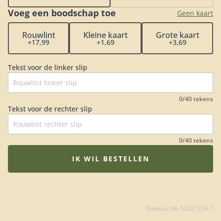
te weten: iedere bestelling met rouwwerk wordt
Voeg een boodschap toe
persoonlijk en handmatig gecontroleerd. Hiermee
Geen kaart
garanderen wij dat het rouwstuk volledig naar wens
Rouwlint
Kleine kaart
Grote kaart
wordt samengesteld. De rouwbloemen worden op een
+17,99
+1,69
+3,69
locatie naar keuze (bij een kerk, rouwcentrum of
crematorium). Je hoeft het rouwstuk niet zelf op te
Tekst voor de linker slip
halen bij de bloemist. De Fleurop bloemist zorgt
ervoor dat het rouwboeket op het juiste moment
wordt bezorgd en dat de bloemen op hun mooist zijn.
0/40 tekens
Een extra fijne gedachte in een verdrietige periode.
Tekst voor de rechter slip
0/40 tekens
IK WIL BESTELLEN
Product: NL-50021239-1