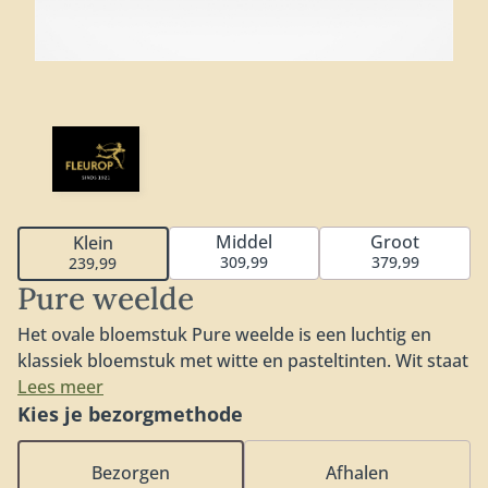
Middel
Groot
Klein
309,99
379,99
239,99
Pure weelde
Het ovale bloemstuk Pure weelde is een luchtig en
klassiek bloemstuk met witte en pasteltinten. Wit staat
symbool voor puurheid, oprechtheid en perfectie. De
Lees meer
klassieke en tijdloze uitstraling maakt van Pure weelde
Kies je bezorgmethode
een rouwstuk passend bij elk afscheid. Verkrijgbaar in
60cm (klein), 80cm (middel) of 100cm (groot). Fijn om
Bezorgen
Afhalen