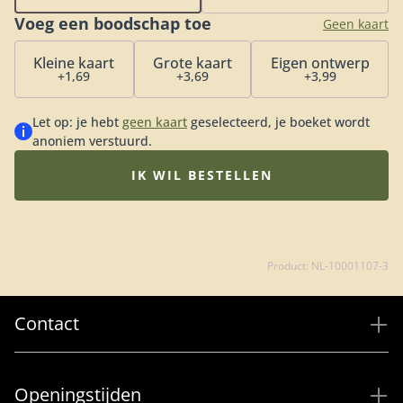
bestsellers en perfect om iemand een hart onder de
Voeg een boodschap toe
riem te steken. Tip: bestel een bijpassende vaas of ga
Geen kaart
voor onze luxueuze bonbons of heerlijke chocolade.
Kleine kaart
Grote kaart
Eigen ontwerp
+1,69
+3,69
+3,99
Let op: je hebt
geen kaart
geselecteerd, je boeket wordt
anoniem verstuurd.
IK WIL BESTELLEN
Product: NL-10001107-3
Contact
Openingstijden