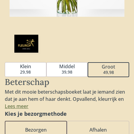
Klein
Middel
Groot
29,98
39,98
49,98
Beterschap
Met dit mooie beterschapsboeket laat je iemand zien
dat je aan hem of haar denkt. Opvallend, kleurrijk en
een echte opkikker voor iemand die het goed kan
Lees meer
gebruiken. Het boeket bevat een prachtige roos,
Kies je bezorgmethode
mooie gerbera en de opvallende Heliconia. Ons
Beterschap boeket is voor niets één van onze
Bezorgen
Afhalen